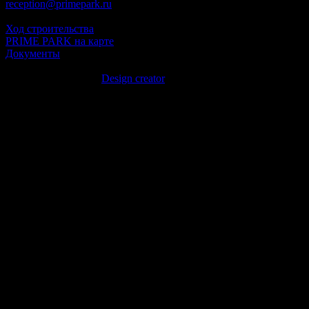
reception@primepark.ru
Ежедневно: 9:00 - 21:00
Ход строительства
PRIME PARK на карте
Документы
© 2026 Optima development
разработка сайта —
Design creator